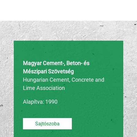
h
c
a
Magyar Cement-, Beton- és
Mészipari Szövetség
Hungarian Cement, Concrete and
Lime Association
Alapítva: 1990
Sajtószoba