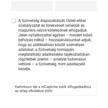
C
A Szövetség Alapszabályát, Üzleti etikai
h
szabályzatát és törekvéseit ismerjük és
e
magunkra nézve kötelezőnek elfogadjuk.
c
Jelen nyilatkozattal egyben – minden külső
k
befolyás nélkül – hozzájárulásunkat adjuk,
b
hogy az alábbiakban közölt személyes
o
adatokat, a Szövetség honlapján
x
megtalálható adatkezelési tájékoztatóban
e
rögzítettek szerint – amelyet tudomásul
s
vettünk – a Szövetség, mint adatkezelő
*
kezelje.
r
e
Kattintson ide a reCaptcha sütik elfogadásához
C
az űrlap elküldése előtt.
a
p
t