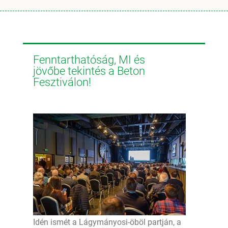
Fenntarthatóság, MI és
jövőbe tekintés a Beton
Fesztiválon!
Idén ismét a Lágymányosi-öböl partján, a