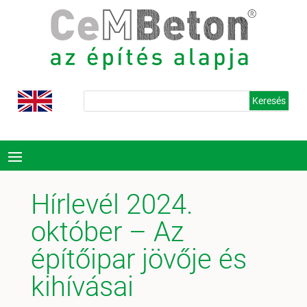
Hírlevél 2024.
október – Az
építőipar jövője és
kihívásai