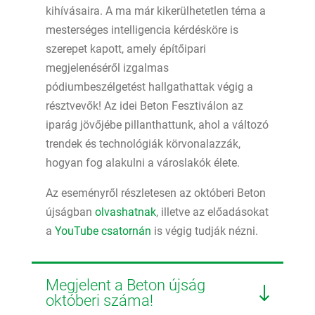
kihívásaira. A ma már kikerülhetetlen téma a
mesterséges intelligencia kérdésköre is
szerepet kapott, amely építőipari
megjelenéséről izgalmas
pódiumbeszélgetést hallgathattak végig a
résztvevők! Az idei Beton Fesztiválon az
iparág jövőjébe pillanthattunk, ahol a változó
trendek és technológiák körvonalazzák,
hogyan fog alakulni a városlakók élete.
Az eseményről részletesen az októberi Beton
újságban
olvashatnak
, illetve az előadásokat
a
YouTube csatornán
is végig tudják nézni.
Megjelent a Beton újság
októberi száma!