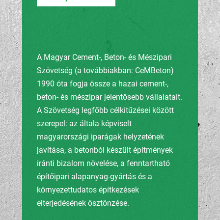
A Magyar Cement-, Beton- és Mészipari
Szövetség (a továbbiakban: CeMBeton)
1990 óta fogja össze a hazai cement-,
beton- és mészipar jelentősebb vállalatait.
A Szövetség legfőbb célkitűzései között
szerepel: az általa képviselt
magyarországi iparágak helyzetének
javítása, a betonból készült építmények
iránti bizalom növelése, a fenntartható
építőipari alapanyag-gyártás és a
környezettudatos építkezések
elterjedésének ösztönzése.