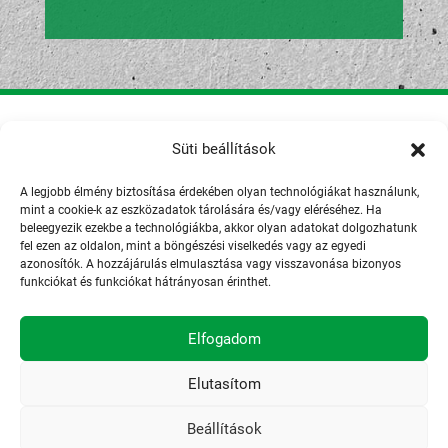
Süti beállítások
Adatkezelési tájékoztató
A legjobb élmény biztosítása érdekében olyan technológiákat használunk,
mint a cookie-k az eszközadatok tárolására és/vagy eléréséhez. Ha
beleegyezik ezekbe a technológiákba, akkor olyan adatokat dolgozhatunk
fel ezen az oldalon, mint a böngészési viselkedés vagy az egyedi
azonosítók. A hozzájárulás elmulasztása vagy visszavonása bizonyos
funkciókat és funkciókat hátrányosan érinthet.
Elfogadom
Elutasítom
Beállítások