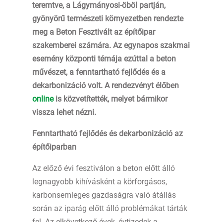
teremtve, a Lágymányosi-öböl partján,
gyönyörű természeti környezetben rendezte
meg a Beton Fesztivált az építőipar
szakemberei számára. Az egynapos szakmai
esemény központi témája ezúttal a beton
művészet, a fenntartható fejlődés és a
dekarbonizáció volt. A rendezvényt élőben
online
is közvetítették, melyet bármikor
vissza lehet nézni.
Fenntartható fejlődés és dekarbonizáció az
építőiparban
Az előző évi fesztiválon a beton előtt álló
legnagyobb kihívásként a körforgásos,
karbonsemleges gazdaságra való átállás
során az iparág előtt álló problémákat tárták
fel. Az elkövetkező évek, évtizedek a