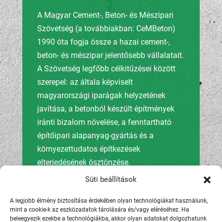
A Magyar Cement-, Beton- és Mészipari
Szövetség (a továbbiakban: CeMBeton)
1990 óta fogja össze a hazai cement-,
beton- és mészipar jelentősebb vállalatait.
A Szövetség legfőbb célkitűzései között
szerepel: az általa képviselt
magyarországi iparágak helyzetének
javítása, a betonból készült építmények
iránti bizalom növelése, a fenntartható
építőipari alapanyag-gyártás és a
környezettudatos építkezések
elterjedésének ösztönzése.
Süti beállítások
A legjobb élmény biztosítása érdekében olyan technológiákat használunk,
mint a cookie-k az eszközadatok tárolására és/vagy eléréséhez. Ha
beleegyezik ezekbe a technológiákba, akkor olyan adatokat dolgozhatunk