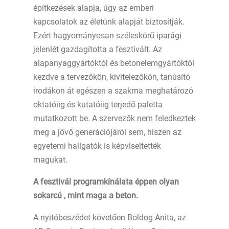
építkezések alapja, úgy az emberi
kapcsolatok az életünk alapját biztosítják.
Ezért hagyományosan széleskörű iparági
jelenlét gazdagította a fesztivált. Az
alapanyaggyártóktól és betonelemgyártóktól
kezdve a tervezőkön, kivitelezőkön, tanúsító
irodákon át egészen a szakma meghatározó
oktatóiig és kutatóiig terjedő paletta
mutatkozott be. A szervezők nem feledkeztek
meg a jövő generációjáról sem, hiszen az
egyetemi hallgatók is képviseltették
magukat.
A fesztivál programkínálata éppen olyan
sokarcú , mint maga a beton.
A nyitóbeszédet követően Boldog Anita, az