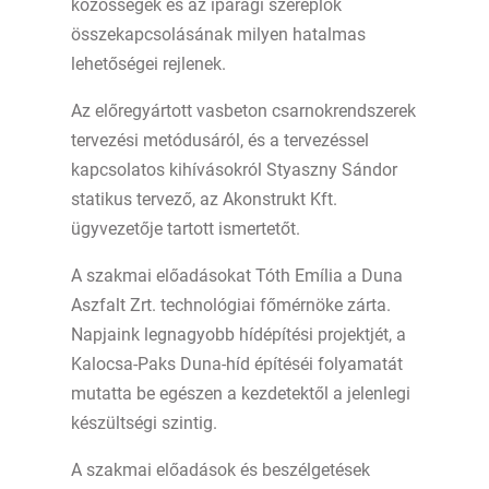
közösségek és az iparági szereplők
összekapcsolásának milyen hatalmas
lehetőségei rejlenek.
Az előregyártott vasbeton csarnokrendszerek
tervezési metódusáról, és a tervezéssel
kapcsolatos kihívásokról Styaszny Sándor
statikus tervező, az Akonstrukt Kft.
ügyvezetője tartott ismertetőt.
A szakmai előadásokat Tóth Emília a Duna
Aszfalt Zrt. technológiai főmérnöke zárta.
Napjaink legnagyobb hídépítési projektjét, a
Kalocsa-Paks Duna-híd építéséi folyamatát
mutatta be egészen a kezdetektől a jelenlegi
készültségi szintig.
A szakmai előadások és beszélgetések