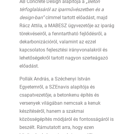
AB Concrete Design alapítója a
„Beton
térfoglalásáról az iparművészetben és a
design-ban”
címmel tartott előadást, majd
Rácz Attila, a MABESZ ügyvezetője az iparág
törekvéseiről, a fenntartható fejlődésről, a
dekarbonizációról, valamint az ezzel
kapcsolatos fejlesztési irányvonalakról és
lehetőségekről tartott nagyon szerteágazó
előadást.
Pollák András, a Széchenyi István
Egyetemről, a SZEnavis alapítója és
csapatvezetője, a betonkenu építés és
versenyek világában nemcsak a kenuk
készítéséről, hanem a szakmai
közösségépítés módjáról és fontosságáról is
beszélt. Rámutatott arra, hogy ezen