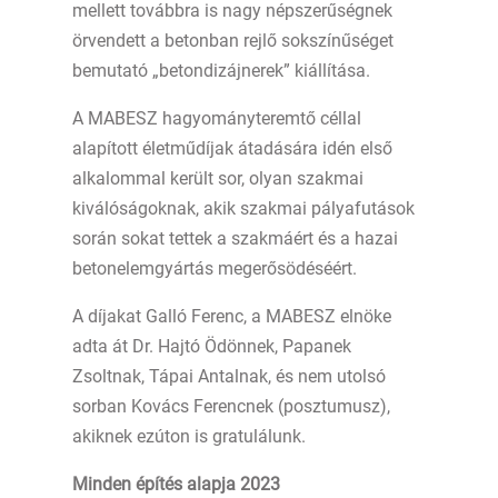
mellett továbbra is nagy népszerűségnek
örvendett a betonban rejlő sokszínűséget
bemutató „betondizájnerek” kiállítása.
A MABESZ hagyományteremtő céllal
alapított életműdíjak átadására idén első
alkalommal került sor, olyan szakmai
kiválóságoknak, akik szakmai pályafutások
során sokat tettek a szakmáért és a hazai
betonelemgyártás megerősödéséért.
A díjakat Galló Ferenc, a MABESZ elnöke
adta át Dr. Hajtó Ödönnek, Papanek
Zsoltnak, Tápai Antalnak, és nem utolsó
sorban Kovács Ferencnek (posztumusz),
akiknek ezúton is gratulálunk.
Minden építés alapja 2023